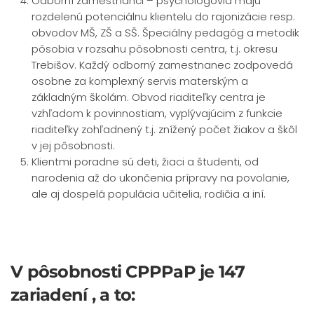
Odborní zamestnanci – psychológovia majú
rozdelenú potenciálnu klientelu do rajonizácie resp.
obvodov MŠ, ZŠ a SŠ. Špeciálny pedagóg a metodik
pôsobia v rozsahu pôsobnosti centra, t.j. okresu
Trebišov. Každý odborný zamestnanec zodpovedá
osobne za komplexný servis materským a
základným školám. Obvod riaditeľky centra je
vzhľadom k povinnostiam, vyplývajúcim z funkcie
riaditeľky zohľadnený t.j. znížený počet žiakov a škôl
v jej pôsobnosti.
Klientmi poradne sú deti, žiaci a študenti, od
narodenia až do ukončenia prípravy na povolanie,
ale aj dospelá populácia učitelia, rodičia a iní.
V pôsobnosti CPPPaP je 147
zariadení , a to: