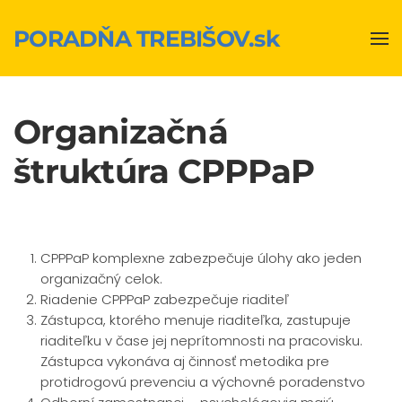
PORADŇA TREBIŠOV.sk
Skip to main content
Organizačná
štruktúra CPPPaP
CPPPaP komplexne zabezpečuje úlohy ako jeden
organizačný celok.
Riadenie CPPPaP zabezpečuje riaditeľ
Zástupca, ktorého menuje riaditeľka, zastupuje
riaditeľku v čase jej neprítomnosti na pracovisku.
Zástupca vykonáva aj činnosť metodika pre
protidrogovú prevenciu a výchovné poradenstvo