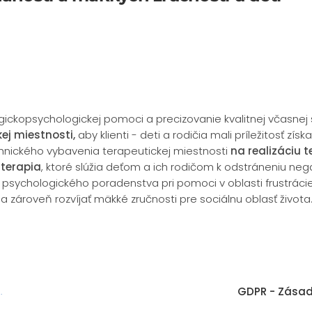
ckopsychologickej pomoci a precizovanie kvalitnej včasnej sta
ej miestnosti,
aby klienti - deti a rodičia mali príležitosť zí
chnického vybavenia terapeutickej miestnosti
na realizáciu 
 terapia
, ktoré slúžia deťom a ich rodičom k odstráneniu neg
sychologického poradenstva pri pomoci v oblasti frustrácie, 
 zároveň rozvíjať mäkké zručnosti pre sociálnu oblasť života
GDPR - Zásad
é
.