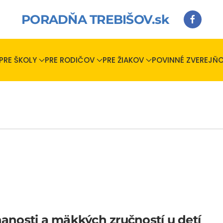
PORADŇA TREBIŠOV.sk
PRE ŠKOLY
PRE RODIČOV
PRE ŽIAKOV
POVINNÉ ZVEREJŇO
nanosti a mäkkých zručností u detí