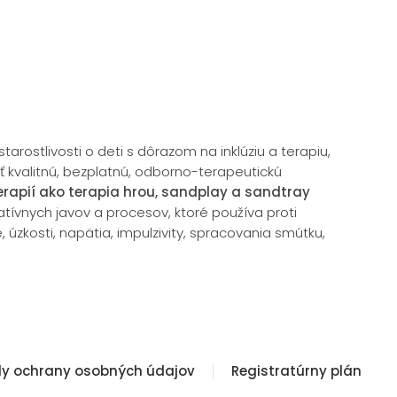
rostlivosti o deti s dôrazom na inklúziu a terapiu,
skať kvalitnú, bezplatnú, odborno-terapeutickú
terapií ako terapia hrou, sandplay a sandtray
atívnych javov a procesov, ktoré používa proti
úzkosti, napätia, impulzivity, spracovania smútku,
.
y ochrany osobných údajov
Registratúrny plán