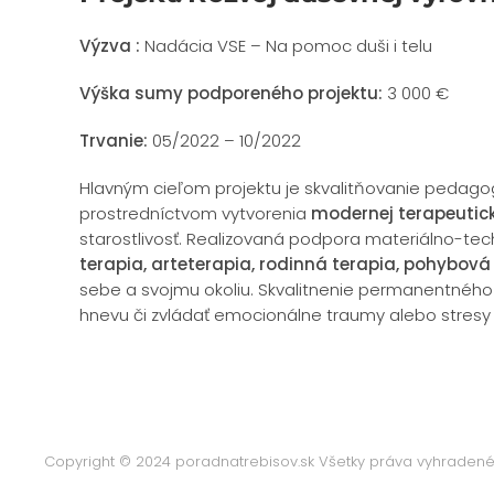
Výzva :
Nadácia VSE – Na pomoc duši i telu
Výška sumy podporeného projektu:
3 000 €
Trvanie:
05/2022 – 10/2022
Hlavným cieľom projektu je skvalitňovanie pedagogi
prostredníctvom vytvorenia
modernej terapeutick
starostlivosť. Realizovaná podpora materiálno-te
terapia, arteterapia, rodinná terapia, pohybová
sebe a svojmu okoliu. Skvalitnenie permanentného p
hnevu či zvládať emocionálne traumy alebo stresy a
Copyright © 2024 poradnatrebisov.sk Všetky práva vyhraden