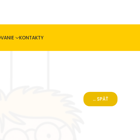
VANIE
KONTAKTY
... SPÄŤ