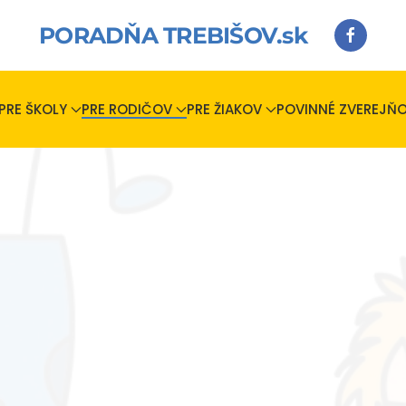
PORADŇA TREBIŠOV.sk
PRE ŠKOLY
PRE RODIČOV
PRE ŽIAKOV
POVINNÉ ZVEREJŇO