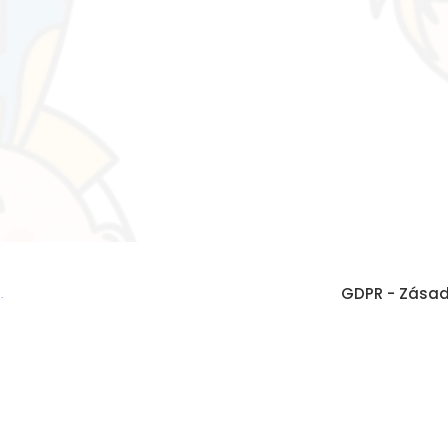
GDPR - Zásad
é
.